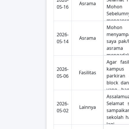
2026-
Asrama
sekali k
Mohon i
05-16
minta sol
Sebelumny
ya karna
mengapre
pelaksana
program 
Moho
Asrama 
menyamp
2026-
Asrama
diadakan 
saya pak/
05-14
IP. Teru
asra
yang jar
mengad
saya ha
fitness
Agar fasi
senam te
kampus A
kampus A
2026-
Fasilitas
sehat 
meningka
parkiran 
05-06
membant
kemampua
block dan
tetap b
pak/b
yang bag
produkt
pengerti
tergenang
Assalamu
padatn
terima
lumpur, 
Selamat s
2026-
Lainnya
sekolah
bantuann
membant
sampai
05-02
rasa ter
guru sa
sekolah h
hal y
keluar p
lagi