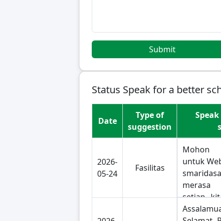
Submit
Status Speak for a better sc
Type of
Speak 
Date
suggestion
Mohon i
untuk Web 
2026-
Fasilitas
smarida
05-24
merasa
setiap k
ujian past
Assalam
padahal 
Selamat P