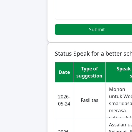
Submit
Status Speak for a better sc
Type of
Speak 
Date
suggestion
Mohon i
untuk Web 
2026-
Fasilitas
smarida
05-24
merasa
setiap k
ujian past
Assalam
padahal 
Selamat P