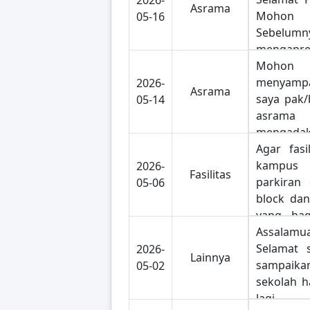
2026-
Asrama
sekali k
Mohon i
05-16
minta sol
Sebelumny
ya karna
mengapre
pelaksana
program 
Moho
Asrama 
menyamp
2026-
Asrama
diadakan 
saya pak/
05-14
IP. Teru
asra
yang jar
mengad
saya ha
fitness
Agar fasi
senam te
kampus A
kampus A
2026-
Fasilitas
sehat 
meningka
parkiran 
05-06
membant
kemampua
block dan
tetap b
pak/b
yang bag
produkt
pengerti
tergenang
Assalamu
padatn
terima
lumpur, 
Selamat s
2026-
Lainnya
sekolah
bantuann
membant
sampai
05-02
rasa ter
guru sa
sekolah h
hal y
keluar p
lagi